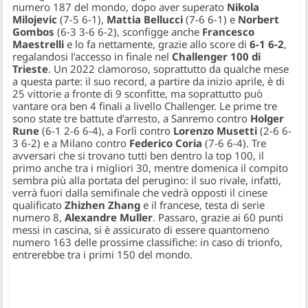
numero 187 del mondo, dopo aver superato
Nikola
Milojevic
(7-5 6-1),
Mattia Bellucci
(7-6 6-1) e
Norbert
Gombos
(6-3 3-6 6-2), sconfigge anche
Francesco
Maestrelli
e lo fa nettamente, grazie allo score di
6-1 6-2
,
regalandosi l’accesso in finale nel
Challenger 100 di
Trieste
. Un 2022 clamoroso, soprattutto da qualche mese
a questa parte: il suo record, a partire da inizio aprile, è di
25 vittorie a fronte di 9 sconfitte, ma soprattutto può
vantare ora ben 4 finali a livello Challenger. Le prime tre
sono state tre battute d’arresto, a Sanremo contro
Holger
Rune
(6-1 2-6 6-4), a Forlì contro
Lorenzo Musetti
(2-6 6-
3 6-2) e a Milano contro
Federico Coria
(7-6 6-4). Tre
avversari che si trovano tutti ben dentro la top 100, il
primo anche tra i migliori 30, mentre domenica il compito
sembra più alla portata del perugino: il suo rivale, infatti,
verrà fuori dalla semifinale che vedrà opposti il cinese
qualificato
Zhizhen Zhang
e il francese, testa di serie
numero 8,
Alexandre Muller
. Passaro, grazie ai 60 punti
messi in cascina, si è assicurato di essere quantomeno
numero 163 delle prossime classifiche: in caso di trionfo,
entrerebbe tra i primi 150 del mondo.