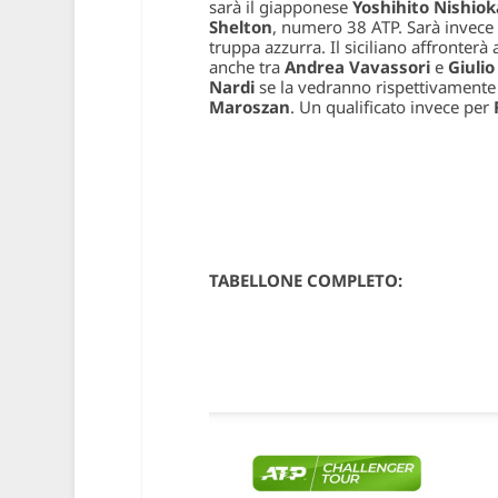
sarà il giapponese
Yoshihito Nishiok
Shelton
, numero 38 ATP. Sarà invece
truppa azzurra. Il siciliano affronterà 
anche tra
Andrea Vavassori
e
Giulio
Nardi
se la vedranno rispettivament
Maroszan
. Un qualificato invece per
F
TABELLONE COMPLETO: