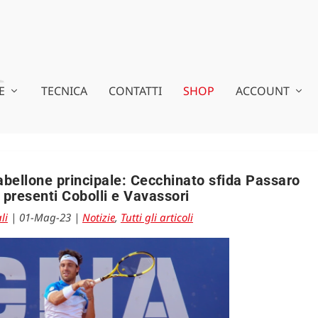
E
TECNICA
CONTATTI
SHOP
ACCOUNT
tabellone principale: Cecchinato sfida Passaro
, presenti Cobolli e Vavassori
li
|
01-Mag-23
|
Notizie
,
Tutti gli articoli