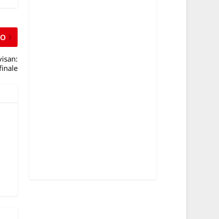
MO
visan:
finale