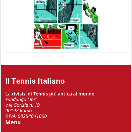
Il Tennis Italiano
La rivista di Tennis più antica al mondo
Fandango Libri
V.le Gorizia n. 19
00198 Roma
P.IVA: 08254041000
Menu