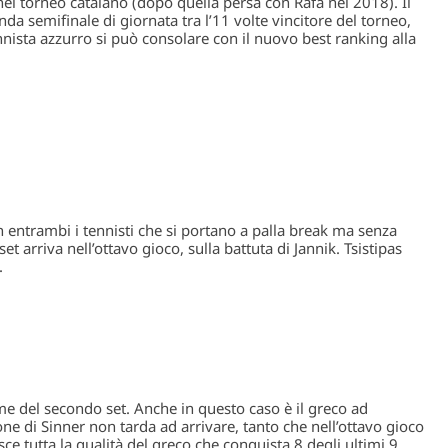
 nel torneo catalano (dopo quella persa con Rafa nel 2018). Il
da semifinale di giornata tra l’11 volte vincitore del torneo,
ennista azzurro si può consolare con il nuovo best ranking alla
 entrambi i tennisti che si portano a palla break ma senza
et arriva nell’ottavo gioco, sulla battuta di Jannik. Tsistipas
.
e del secondo set. Anche in questo caso è il greco ad
one di Sinner non tarda ad arrivare, tanto che nell’ottavo gioco
ce tutta la qualità del greco che conquista 8 degli ultimi 9