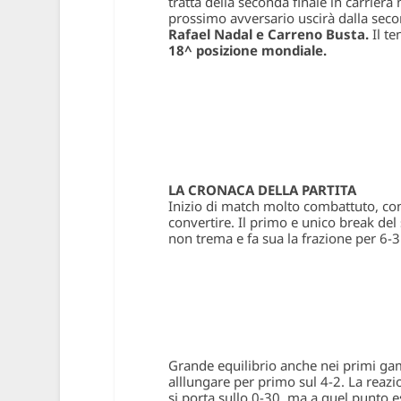
tratta della seconda finale in carriera
prossimo avversario uscirà dalla secon
Rafael Nadal e Carreno Busta.
Il t
18^ posizione mondiale.
LA CRONACA DELLA PARTITA
Inizio di match molto combattuto, con
convertire. Il primo e unico break del s
non trema e fa sua la frazione per 6-3
Grande equilibrio anche nei primi gam
alllungare per primo sul 4-2. La reazi
si porta sullo 0-30, ma a quel punto es