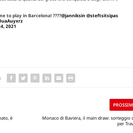
e to play in Barcelona! ????
@janniksin
@steftsitsipas
JOuaAuyxrz
24, 2021
:
PROSSI
ato, è
Monaco di Baviera, il main draw: sorteggio 
per Tra