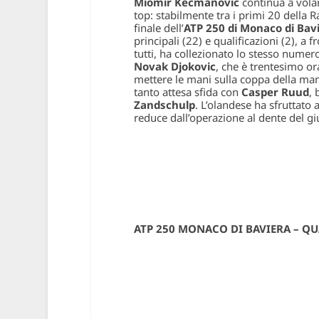
Miomir Kecmanovic
continua a volar
top: stabilmente tra i primi 20 della 
finale dell’
ATP 250 di Monaco di Bav
principali (22) e qualificazioni (2), a
tutti, ha collezionato lo stesso numero 
Novak Djokovic
, che è trentesimo or
mettere le mani sulla coppa della manif
tanto attesa sfida con
Casper Ruud
, 
Zandschulp
. L’olandese ha sfruttato 
reduce dall’operazione al dente del giu
ATP 250 MONACO DI BAVIERA – QU