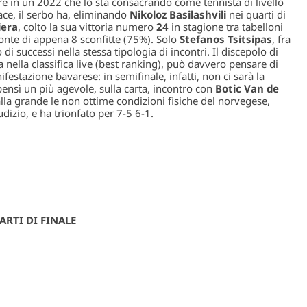
e in un 2022 che lo sta consacrando come tennista di livello
Race, il serbo ha, eliminando
Nikoloz Basilashvili
nei quarti di
iera
, colto la sua vittoria numero
24
in stagione tra tabelloni
 fronte di appena 8 sconfitte (75%). Solo
Stefanos Tsitsipas
, fra
di successi nella stessa tipologia di incontri. Il discepolo di
a nella classifica live (best ranking), può davvero pensare di
estazione bavarese: in semifinale, infatti, non ci sarà la
bensì un più agevole, sulla carta, incontro con
Botic Van de
alla grande le non ottime condizioni fisiche del norvegese,
dizio, e ha trionfato per 7-5 6-1.
ARTI DI FINALE