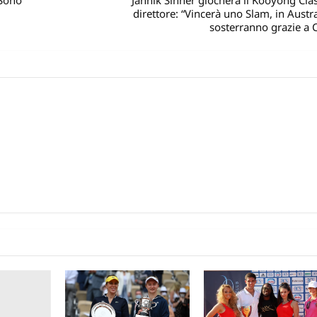
“Sono
Jannik Sinner giocherà il Kooyong Class
direttore: “Vincerà uno Slam, in Austra
sosterranno grazie a C