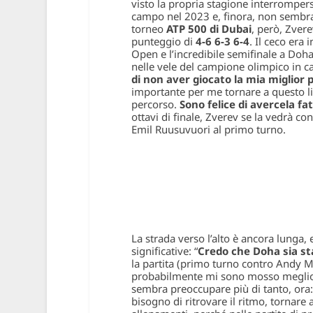
visto la propria stagione interrompers
campo nel 2023 e, finora, non sembra
torneo
ATP 500 di Dubai
, però, Zver
punteggio di
4-6 6-3 6-4
. Il ceco era
Open e l’incredibile semifinale a Do
nelle vele del campione olimpico in c
di non aver giocato la mia miglior 
importante per me tornare a questo live
percorso.
Sono felice di avercela fa
ottavi di finale, Zverev se la vedrà co
Emil Ruusuvuori al primo turno.
La strada verso l’alto è ancora lunga, 
significative: “
Credo che Doha sia sta
la partita
(primo turno contro Andy Mu
probabilmente mi sono mosso meglio d
sembra preoccupare più di tanto, ora:
bisogno di ritrovare il ritmo, tornare 