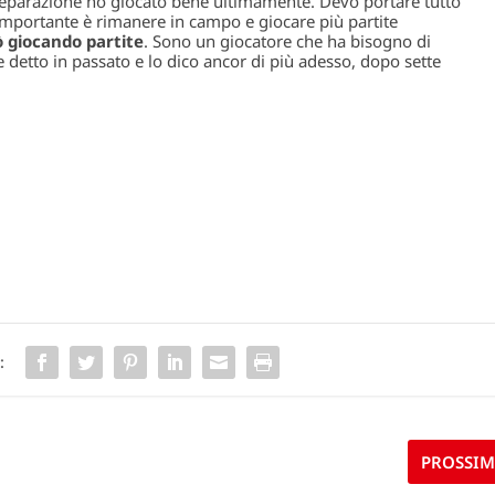
preparazione ho giocato bene ultimamente. Devo portare tutto
 importante è rimanere in campo e giocare più partite
ò giocando partite
. Sono un giocatore che ha bisogno di
 detto in passato e lo dico ancor di più adesso, dopo sette
:
PROSSI