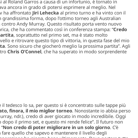
i al Roland Garros a causa di un infortunio, è tornato in
va ancora in grado di potersi esprimere al meglio. Nel
ev ha affrontato
Jiri Lehecka
al primo turno e ha vinto con il
 in grandissima forma, dopo l’ottimo torneo agli Australian
ha contro Andy Murray. Questo risultato porta vento nuovo
arica, che ha commentato così in conferenza stampa: “
Credo
partita
, soprattutto nel primo set, ma è stato molto
llo e ritrovare questo tipo di vittoria, in questa fase del mio
tta
. Sono sicuro che giocherò meglio la prossima partita
”. Agli
ntro
Chris O’Connel
, che ha superato in modo sorprendente
e il tedesco lo sa, per questo si è concentrato sulle tappe più
to, finora, il mio miglior torneo
. Nonostante io abbia perso
rray, ndr.)
, credo di aver giocato in modo incredibile. Oggi
opo il primo set, e questo mi rende felice
”. Il futuro non
 “
Non credo di poter migliorare in un solo giorno
. C’è
a fare quello che sapevo e mantenere il livello degli