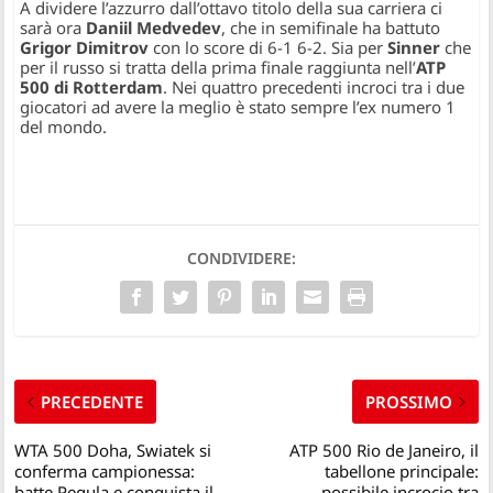
A dividere l’azzurro dall’ottavo titolo della sua carriera ci
sarà ora
Daniil Medvedev
, che in semifinale ha battuto
Grigor Dimitrov
con lo score di 6-1 6-2. Sia per
Sinner
che
per il russo si tratta della prima finale raggiunta nell’
ATP
500 di Rotterdam
. Nei quattro precedenti incroci tra i due
giocatori ad avere la meglio è stato sempre l’ex numero 1
del mondo.
CONDIVIDERE:
PRECEDENTE
PROSSIMO
WTA 500 Doha, Swiatek si
ATP 500 Rio de Janeiro, il
conferma campionessa:
tabellone principale:
batte Pegula e conquista il
possibile incrocio tra