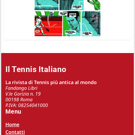
Il Tennis Italiano
La rivista di Tennis più antica al mondo
Fandango Libri
V.le Gorizia n. 19
00198 Roma
P.IVA: 08254041000
Menu
Home
Contatti