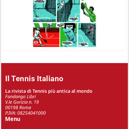
Il Tennis Italiano
La rivista di Tennis più antica al mondo
Fandango Libri
V.le Gorizia n. 19
00198 Roma
P.IVA: 08254041000
Menu