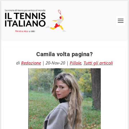
Camila volta pagina?
di
Redazione
|
20-Nov-20
|
Pillole
,
Tutti gli articoli