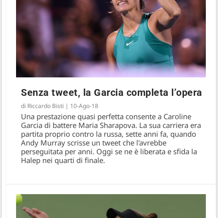
Senza tweet, la Garcia completa l’opera
di
Riccardo Bisti
|
10-Ago-18
Nella città magica della Comaneci,
Una prestazione quasi perfetta consente a Caroline
Simona non delude
Garcia di battere Maria Sharapova. La sua carriera era
partita proprio contro la russa, sette anni fa, quando
Andy Murray scrisse un tweet che l'avrebbe
perseguitata per anni. Oggi se ne è liberata e sfida la
Halep nei quarti di finale.