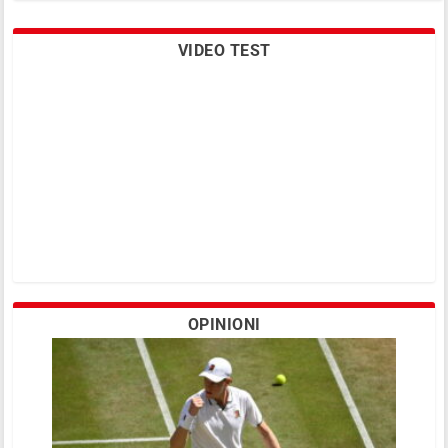
VIDEO TEST
Masha: “Voglio che valga la pena tifare
per me”
OPINIONI