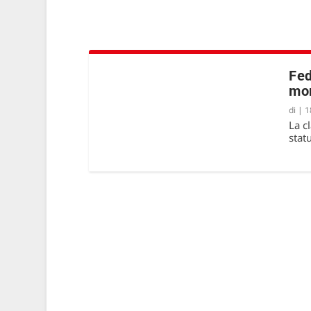
Fed
mo
di
|
1
La c
stat