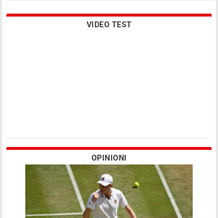
VIDEO TEST
SuperTennis «vede» gli Us Open. Con Sky
ci sarà accordo per i tornei Atp e Wta?
OPINIONI