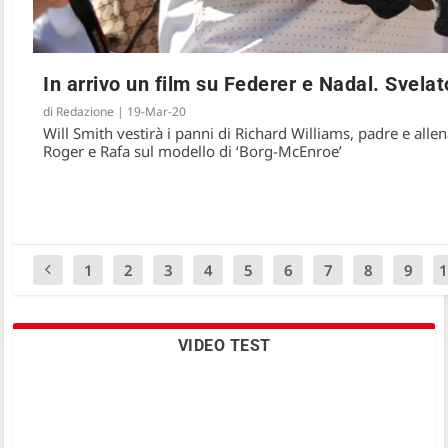
In arrivo un film su Federer e Nadal. Svelat
di
Redazione
|
19-Mar-20
Will Smith vestirà i panni di Richard Williams, padre e allen
Roger e Rafa sul modello di ‘Borg-McEnroe’
1
2
3
4
5
6
7
8
9
VIDEO TEST