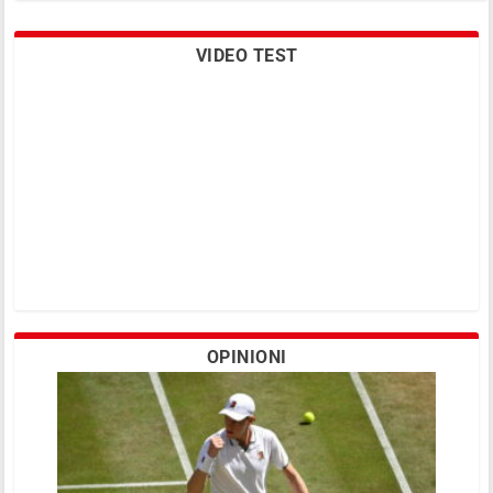
VIDEO TEST
Premier Padel Doha: Sinicropi esce con
rimpianti al debutto nel main draw
OPINIONI