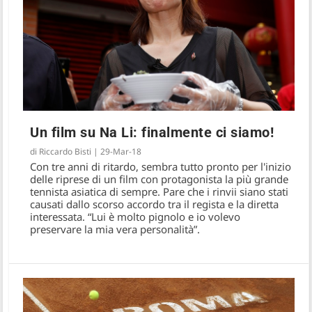
Un film su Na Li: finalmente ci siamo!
di
Riccardo Bisti
|
29-Mar-18
Addio Nike-Sharapova? Era una fake
Con tre anni di ritardo, sembra tutto pronto per l'inizio
news…
delle riprese di un film con protagonista la più grande
tennista asiatica di sempre. Pare che i rinvii siano stati
causati dallo scorso accordo tra il regista e la diretta
interessata. “Lui è molto pignolo e io volevo
preservare la mia vera personalità”.