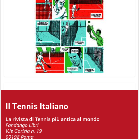
Il Tennis Italiano
La rivista di Tennis più antica al mondo
Fandango Libri
V.le Gorizia n. 19
00198 Roma