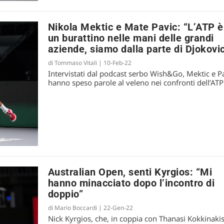
Nikola Mektic e Mate Pavic: “L’ATP è
un burattino nelle mani delle grandi
aziende, siamo dalla parte di Djokovi
di
Tommaso Vitali
|
10-Feb-22
Intervistati dal podcast serbo Wish&Go, Mektic e P
hanno speso parole al veleno nei confronti dell’ATP
Australian Open, senti Kyrgios: “Mi
hanno minacciato dopo l’incontro di
doppio”
di
Mario Boccardi
|
22-Gen-22
Nick Kyrgios, che, in coppia con Thanasi Kokkinakis