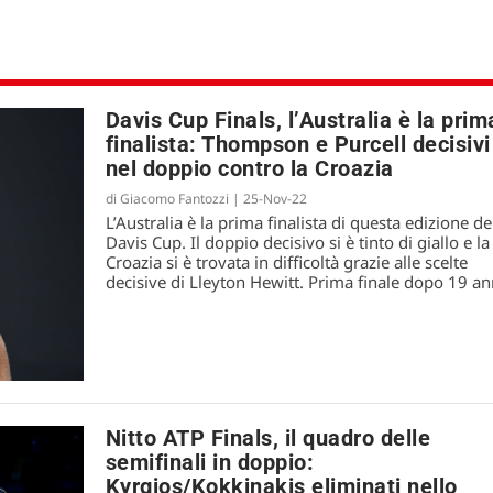
Davis Cup Finals, l’Australia è la prim
finalista: Thompson e Purcell decisivi
nel doppio contro la Croazia
di
Giacomo Fantozzi
|
25-Nov-22
L’Australia è la prima finalista di questa edizione de
Davis Cup. Il doppio decisivo si è tinto di giallo e la
Croazia si è trovata in difficoltà grazie alle scelte
decisive di Lleyton Hewitt. Prima finale dopo 19 an
Nitto ATP Finals, il quadro delle
semifinali in doppio:
Kyrgios/Kokkinakis eliminati nello