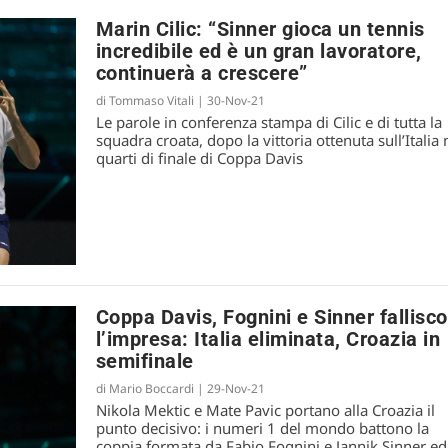
Marin Cilic: “Sinner gioca un tennis
incredibile ed è un gran lavoratore,
continuerà a crescere”
di
Tommaso Vitali
|
30-Nov-21
Le parole in conferenza stampa di Cilic e di tutta la
squadra croata, dopo la vittoria ottenuta sull’Italia 
quarti di finale di Coppa Davis
Coppa Davis, Fognini e Sinner fallisc
l’impresa: Italia eliminata, Croazia in
semifinale
di
Mario Boccardi
|
29-Nov-21
Nikola Mektic e Mate Pavic portano alla Croazia il
punto decisivo: i numeri 1 del mondo battono la
coppia formata da Fabio Fognini e Jannik Sinner ed