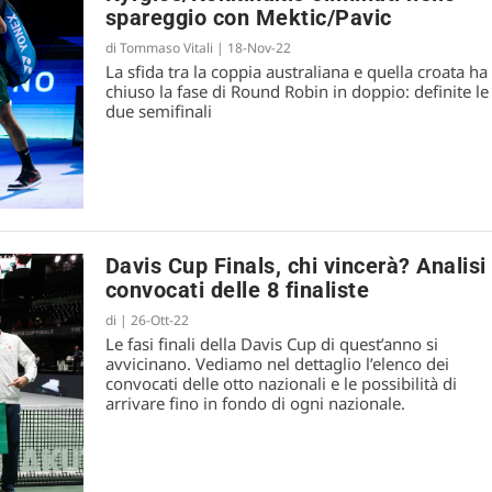
spareggio con Mektic/Pavic
in semifinale a Dubai, passano Arevalo/Pavic
di
Tommaso Vitali
|
18-Nov-22
La sfida tra la coppia australiana e quella croata ha
chiuso la fase di Round Robin in doppio: definite le
due semifinali
Davis Cup Finals, chi vincerà? Analisi
convocati delle 8 finaliste
di
|
26-Ott-22
Le fasi finali della Davis Cup di quest’anno si
avvicinano. Vediamo nel dettaglio l’elenco dei
convocati delle otto nazionali e le possibilità di
arrivare fino in fondo di ogni nazionale.