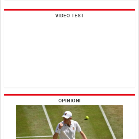
VIDEO TEST
Gaio, Donati, e il Mannequin Challenge
dei “laureati” ATP
OPINIONI