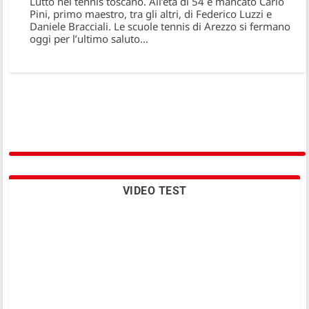
Lutto nel tennis toscano. All’età di 54 è mancato Carlo
Pini, primo maestro, tra gli altri, di Federico Luzzi e
Daniele Bracciali. Le scuole tennis di Arezzo si fermano
oggi per l’ultimo saluto…
Federico Luzzi: sono passati 4 anni…
VIDEO TEST