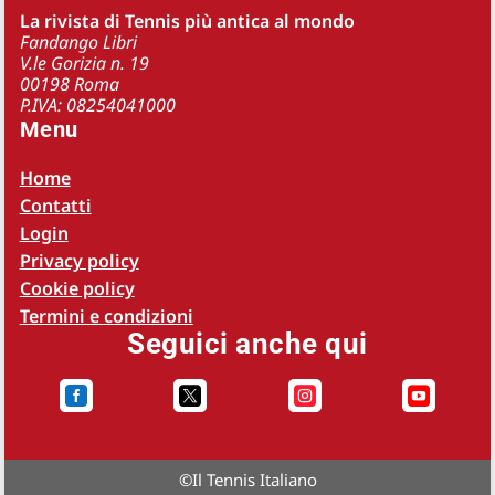
La rivista di Tennis più antica al mondo
Fandango Libri
V.le Gorizia n. 19
00198 Roma
P.IVA: 08254041000
Menu
Home
Contatti
Login
Privacy policy
Cookie policy
Termini e condizioni
Seguici anche qui




©
Il Tennis Italiano