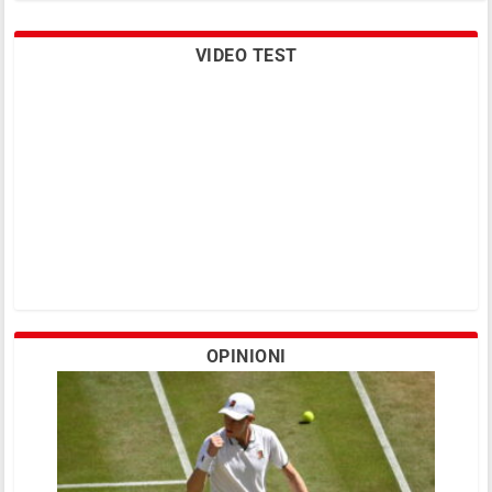
VIDEO TEST
“Love It All”: ecco come l’ATP punta ai
giovani
OPINIONI