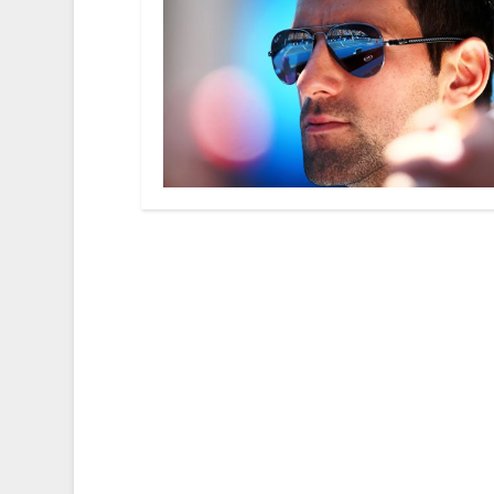
Kuznetsov, Manerbio come New
di
|
31-Ago-15