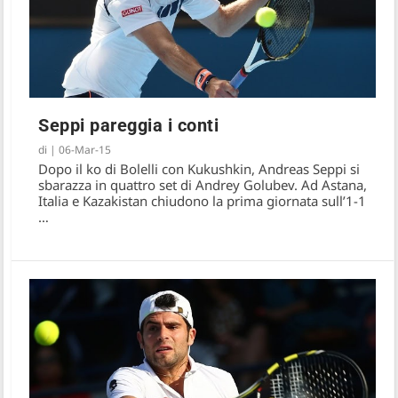
Seppi pareggia i conti
di
|
06-Mar-15
Dopo il ko di Bolelli con Kukushkin, Andreas Seppi si
sbarazza in quattro set di Andrey Golubev. Ad Astana,
Fognini e Seppi ko, Caporetto Italia
Italia e Kazakistan chiudono la prima giornata sull’1-1
…