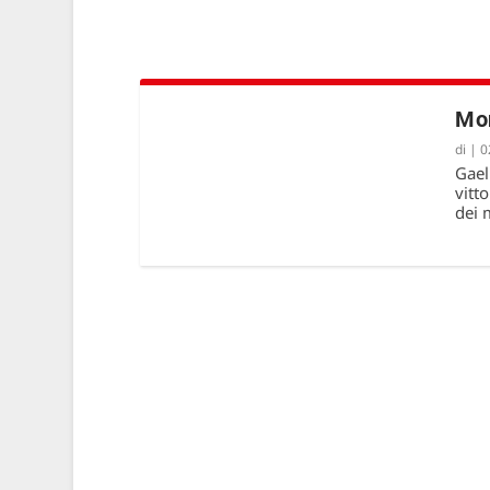
Mon
di
|
0
Gael
vitt
dei 