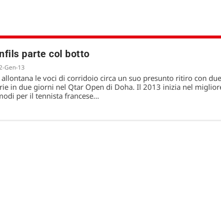
fils parte col botto
2-Gen-13
 allontana le voci di corridoio circa un suo presunto ritiro con du
orie in due giorni nel Qtar Open di Doha. Il 2013 inizia nel miglior
modi per il tennista francese…