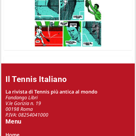
Il Tennis Italiano
La rivista di Tennis più antica al mondo
Fandango Libri
V.le Gorizia n. 19
00198 Roma
P.IVA: 08254041000
Menu
Home