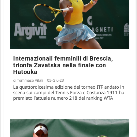
Internazionali femminili di Brescia,
trionfa Zavatska nella finale con
Axion Open, Grabher trionfa nella finale
Hatouka
con Zavatska
di
Tommaso Vitali
|
05-Giu-23
La quattordicesima edizione del torneo ITF andato in
scena sui campi del Tennis Forza e Costanza 1911 ha
premiato l’attuale numero 218 del ranking WTA