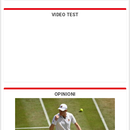
VIDEO TEST
Juan Ignacio Chela è stato operato per
un aneurisma cerebrale e sta
recuperando in casa
OPINIONI