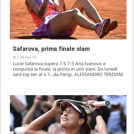
Safarova, prima finale slam
di
|
04-Giu-15
Lucie Safarova supera 7-5 7-5 Ana Ivanovic e
The Podcast – Il problema dell’integrità,
conquista la finale, la prima in uno slam. Da lunedì
il punteggio…
sarà top ten al n.7…da Parigi, ALESSANDRO TERZIANI