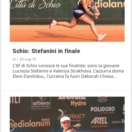
Schio: Stefanini in finale
di
|
20-Lug-16
L’Itf di Schio conosce le sue finaliste: sono la giovane
Stefanini, finale amara a Schio
Lucrezia Stefanini e Valeriya Strakhova. L’azzurra doma
Eleni Danilidou,, l’ucraina fa fuori Deborah Chiesa…