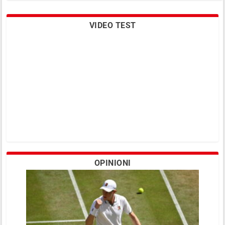
VIDEO TEST
Il fondo ITF si allarga: 325.000$ per 15
juniores
OPINIONI