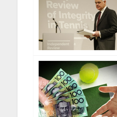
Scoop: l’indagine su Yevgeny Ka
di
Riccardo Bisti
|
03-Mag-18