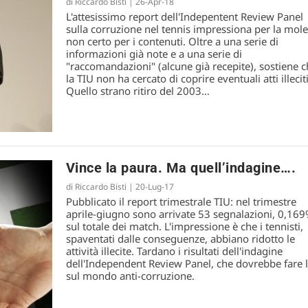
di
Riccardo Bisti
|
26-Apr-18
L'attesissimo report dell'Indepentent Review Panel
sulla corruzione nel tennis impressiona per la mole
felnikov
non certo per i contenuti. Oltre a una serie di
informazioni già note e a una serie di
"raccomandazioni" (alcune già recepite), sostiene 
la TIU non ha cercato di coprire eventuali atti illeciti
Quello strano ritiro del 2003…
Vince la paura. Ma quell’indagine….
di
Riccardo Bisti
|
20-Lug-17
Pubblicato il report trimestrale TIU: nel trimestre
aprile-giugno sono arrivate 53 segnalazioni, 0,16
sul totale dei match. L'impressione è che i tennisti,
spaventati dalle conseguenze, abbiano ridotto le
attività illecite. Tardano i risultati dell'indagine
dell'Independent Review Panel, che dovrebbe fare 
sul mondo anti-corruzione.