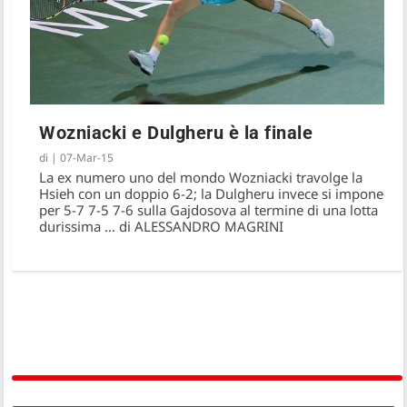
Wozniacki e Dulgheru è la finale
di
|
07-Mar-15
La ex numero uno del mondo Wozniacki travolge la
Hsieh con un doppio 6-2; la Dulgheru invece si impone
A 29 anni, si ritira Jarmila Gajdosova
per 5-7 7-5 7-6 sulla Gajdosova al termine di una lotta
durissima … di ALESSANDRO MAGRINI