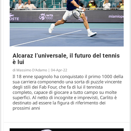
Alcaraz l’universale, il futuro del tennis
è lui
Matteo al bivio: quante chance abbiamo
di
Massimo D'Adamo
|
04-Apr-22
di vederlo in Davis
Il 18 enne spagnolo ha conquistato il primo 1000 della
sua carriera componendo una sorta di puzzle vincente
degli stili dei Fab Four, che fa di lui il tennista
completo, capace di giocare a tutto campo su molte
superfici. Al netto di incognite e imprevisti, Carlito è
destinato ad essere la figura di riferimento dei
prossimi anni