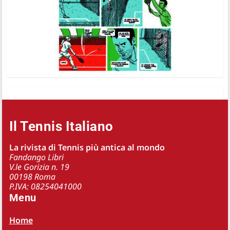
Il Tennis Italiano
La rivista di Tennis più antica al mondo
Fandango Libri
V.le Gorizia n. 19
00198 Roma
P.IVA: 08254041000
Menu
Home