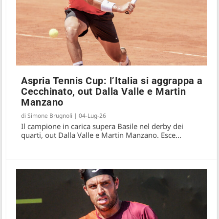
Aspria Tennis Cup: l’Italia si aggrappa a
Cecchinato, out Dalla Valle e Martin
Manzano
Aspria Tennis Cup: Diaz Acosta supera
di
Simone Brugnoli
|
04-Lug-26
Cecchinato in una finale epica
Il campione in carica supera Basile nel derby dei
quarti, out Dalla Valle e Martin Manzano. Esce...