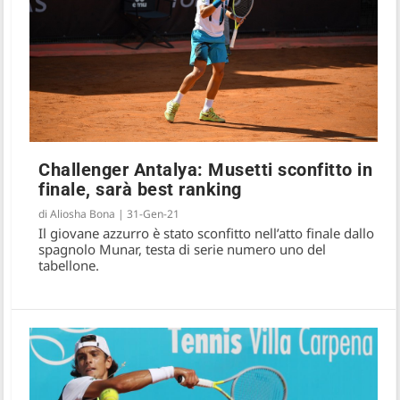
Challenger Antalya: Musetti sconfitto in
finale, sarà best ranking
Challenger Antalya: il forte vento genera
di
Aliosha Bona
|
31-Gen-21
due vincenti inaspettati (VIDEO)
Il giovane azzurro è stato sconfitto nell’atto finale dallo
spagnolo Munar, testa di serie numero uno del
tabellone.