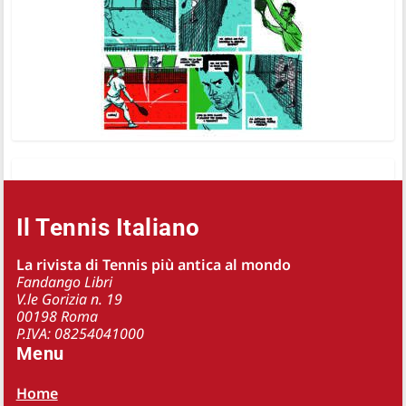
Il Tennis Italiano
La rivista di Tennis più antica al mondo
Fandango Libri
V.le Gorizia n. 19
00198 Roma
P.IVA: 08254041000
Menu
Home