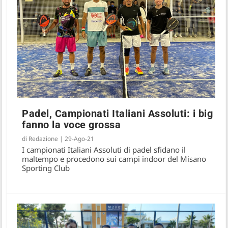
Padel, Campionati Italiani Assoluti: i big
Padel, Campionati Italiani Assoluti:
fanno la voce grossa
Capitani-Cremona ancora campioni, nel
femminile trionfano Sussarello e Or...
di
Redazione
|
29-Ago-21
I campionati Italiani Assoluti di padel sfidano il
maltempo e procedono sui campi indoor del Misano
Sporting Club