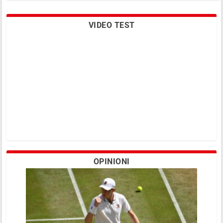
VIDEO TEST
E adesso potete chiamarla… Fed CoCo!
OPINIONI