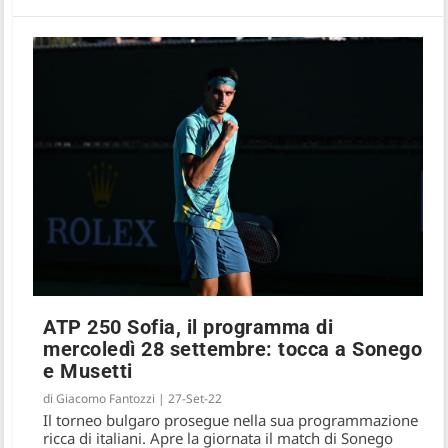
ATP 250 Sofia, il programma di
mercoledì 28 settembre: tocca a Sonego
e Musetti
di
Giacomo Fantozzi
|
27-Set-22
Il torneo bulgaro prosegue nella sua programmazione
ricca di italiani. Apre la giornata il match di Sonego