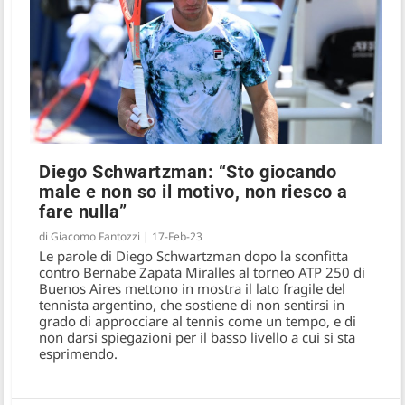
Diego Schwartzman: “Sto giocando
male e non so il motivo, non riesco a
Bernabe Zapata Miralles lascia il tennis a
fare nulla”
28 anni
di
Giacomo Fantozzi
|
17-Feb-23
Le parole di Diego Schwartzman dopo la sconfitta
contro Bernabe Zapata Miralles al torneo ATP 250 di
Buenos Aires mettono in mostra il lato fragile del
tennista argentino, che sostiene di non sentirsi in
grado di approcciare al tennis come un tempo, e di
non darsi spiegazioni per il basso livello a cui si sta
esprimendo.