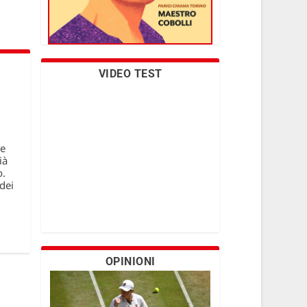
VIDEO TEST
le
ià
o.
dei
OPINIONI