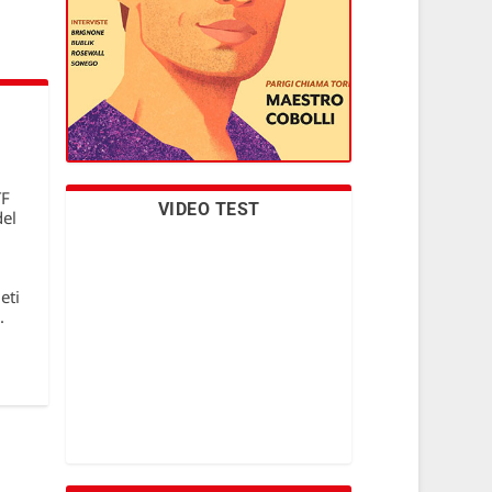
TF
VIDEO TEST
del
eti
.