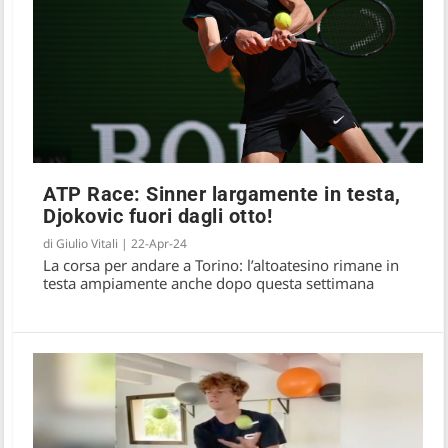
ATP Race: Sinner largamente in testa,
Djokovic fuori dagli otto!
ATP Race: Alcaraz allunga ancora su
di
Giulio Vitali
|
22-Apr-24
Sinner, quinto Musetti
La corsa per andare a Torino: l’altoatesino rimane in
testa ampiamente anche dopo questa settimana