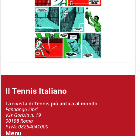
Il Tennis Italiano
La rivista di Tennis più antica al mondo
Fandango Libri
V.le Gorizia n. 19
00198 Roma
P.IVA: 08254041000
Menu