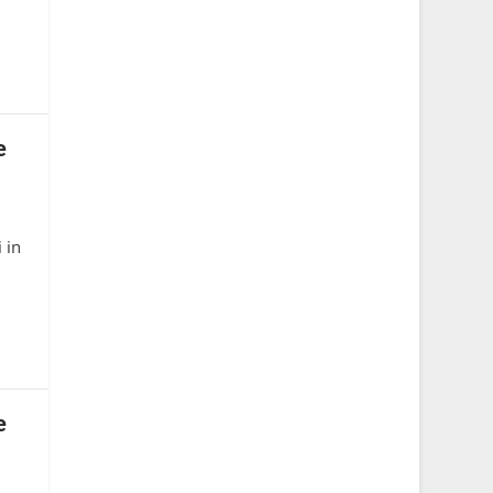
e
 in
e