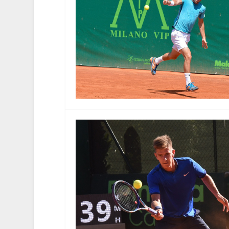
Milano, finale tra Cecchinato e 
di
|
25-Giu-16