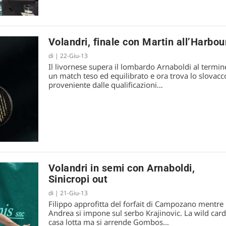
Volandri, finale con Martin all’Harbou
di
|
22-Giu-13
Il livornese supera il lombardo Arnaboldi al termin
un match teso ed equilibrato e ora trova lo slovacc
proveniente dalle qualificazioni…
Volandri in semi con Arnaboldi,
Sinicropi out
di
|
21-Giu-13
Filippo approfitta del forfait di Campozano mentre
Andrea si impone sul serbo Krajinovic. La wild card
casa lotta ma si arrende Gombos…