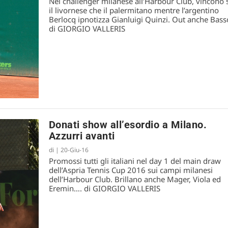
Nel challenger milanese all’Harbour Club, vincono 
il livornese che il palermitano mentre l’argentino
Berlocq ipnotizza Gianluigi Quinzi. Out anche Bas
Djere
di GIORGIO VALLERIS
Donati show all’esordio a Milano.
Azzurri avanti
di
|
20-Giu-16
Promossi tutti gli italiani nel day 1 del main draw
dell’Aspria Tennis Cup 2016 sui campi milanesi
dell’Harbour Club. Brillano anche Mager, Viola ed
Eremin…. di GIORGIO VALLERIS