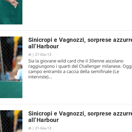
Sinicropi e Vagnozzi, sorprese azzurr
all’Harbour
di
|
21-Giu-13
Sia la giovane wild card che il 30enne ascolano
raggiungono i quarti del Challenger milanese. Oggi
campo entrambi a caccia della semifinale (Le
interviste)…
Sinicropi e Vagnozzi, sorprese azzurr
all’Harbour
di
|
21-Giu-13