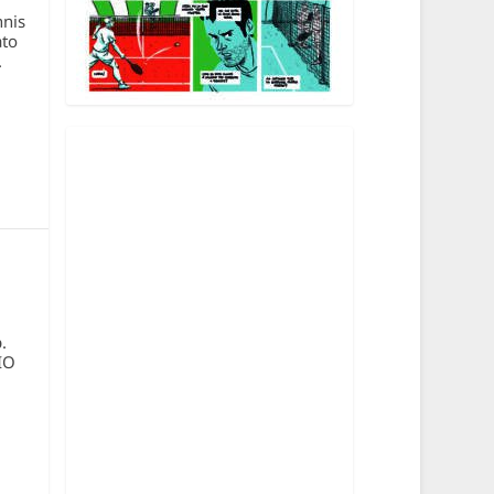
nnis
ato
.
.
IO