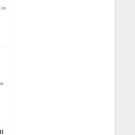
 in
so
ti