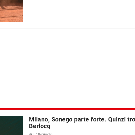
Milano, Sonego parte forte. Quinzi tr
Berlocq
di
|
18-Giu-16