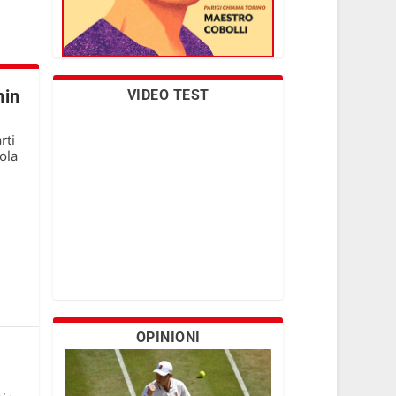
min
VIDEO TEST
rti
ola
OPINIONI