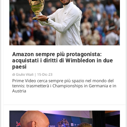
Amazon sempre più protagonista:
acquistati i diritti di Wimbledon in due
Il ritiro di Roger Federer in un docufilm su
paesi
Prime Video
di
Giulio Vitali
|
15-Dic-23
Prime Video cerca sempre più spazio nel mondo del
tennis: trasmetterà i Championships in Germania e in
Austria