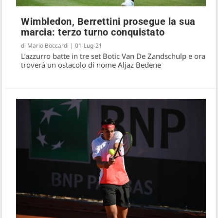
Wimbledon, Berrettini prosegue la sua
marcia: terzo turno conquistato
di
Mario Boccardi
|
01-Lug-21
L’azzurro batte in tre set Botic Van De Zandschulp e ora
troverà un ostacolo di nome Aljaz Bedene