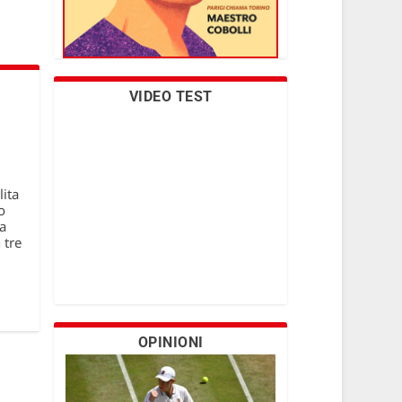
VIDEO TEST
ita
o
ta
 tre
OPINIONI