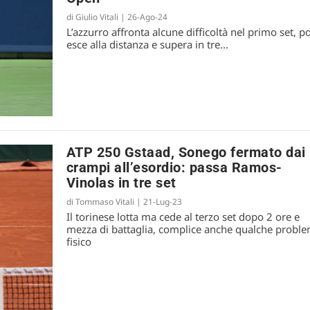
di
Giulio Vitali
|
26-Ago-24
go a Parigi per tanti
L’azzurro affronta alcune difficoltà nel primo set, po
esce alla distanza e supera in tre...
ATP 250 Gstaad, Sonego fermato dai
crampi all’esordio: passa Ramos-
Vinolas in tre set
di
Tommaso Vitali
|
21-Lug-23
Il torinese lotta ma cede al terzo set dopo 2 ore e
mezza di battaglia, complice anche qualche probl
fisico