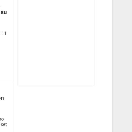
o
 su
a 11
on
mo
 set