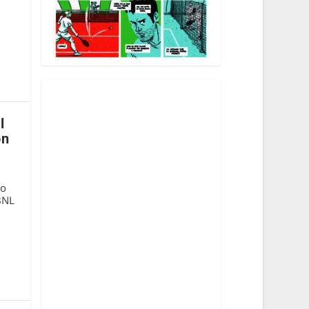
l
on
mo
 BNL