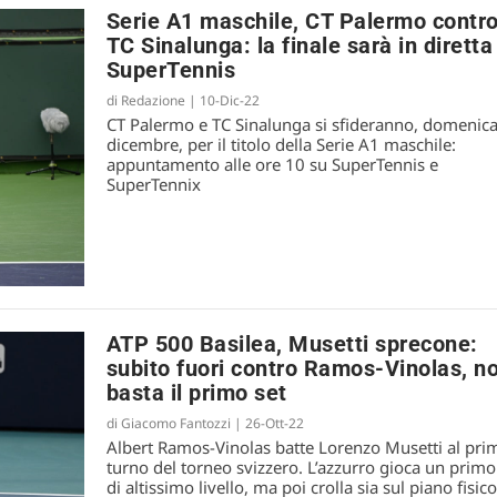
Serie A1 maschile, CT Palermo contr
TC Sinalunga: la finale sarà in diretta
SuperTennis
di
Redazione
|
10-Dic-22
CT Palermo e TC Sinalunga si sfideranno, domenic
dicembre, per il titolo della Serie A1 maschile:
appuntamento alle ore 10 su SuperTennis e
SuperTennix
ATP 500 Basilea, Musetti sprecone:
subito fuori contro Ramos-Vinolas, n
basta il primo set
di
Giacomo Fantozzi
|
26-Ott-22
Albert Ramos-Vinolas batte Lorenzo Musetti al pri
turno del torneo svizzero. L’azzurro gioca un primo
di altissimo livello, ma poi crolla sia sul piano fisico