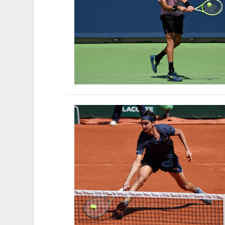
Da Fognini a Gasquet: ultimo tan
di
Massimo Grilli
|
31-Mag-25