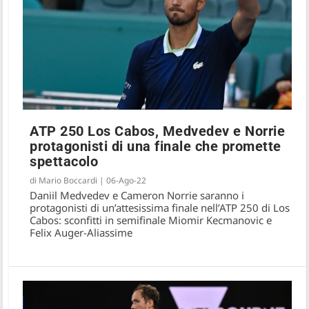
ATP 250 Los Cabos, Medvedev e Norrie
protagonisti di una finale che promette
ATP 250 Los Cabos, Medvedev doma
spettacolo
Norrie in finale e conquista il primo titolo
di
Mario Boccardi
|
06-Ago-22
del 2022
Daniil Medvedev e Cameron Norrie saranno i
protagonisti di un’attesissima finale nell’ATP 250 di Los
Cabos: sconfitti in semifinale Miomir Kecmanovic e
Felix Auger-Aliassime