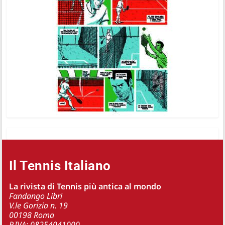
Il Tennis Italiano
La rivista di Tennis più antica al mondo
Fandango Libri
V.le Gorizia n. 19
00198 Roma
P.IVA: 08254041000