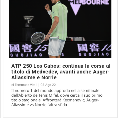
ATP 250 Los Cabos: continua la corsa al
titolo di Medvedev, avanti anche Auger-
Aliassime e Norrie
di
Tommaso Vitali
|
05-Ago-22
Il numero 1 del mondo approda nella semifinale
dell’Abierto de Tenis Mifel, dove cerca il suo primo
titolo stagionale. Affronterà Kecmanovic; Auger-
Aliassime vs Norrie l’altra sfida