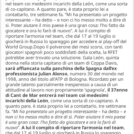
nel team coi medesimi incarichi della Leòn, come una sorta
di co-capitano. A quanto pare, è stata proprio lei a
contattarlo, tre settimane fa. “Mi ha presentato un progetto
interessante – ha detto – e non ci ho messo molto a dire di
sì. Poter aiutare il mio paese è una gran cosa: l’ho fatto da
giocatore e ora lo farò di nuovo”. A lui il compito di
riportare l’armonia nel team, che dal 17 al 19 luglio si
giocherà in Russia lo spareggio per accedere ai play-off del
World Group.
Dopo il polverone dei mesi scorsi, con tanti
giocatori spagnoli poco soddisfatti della scelta, la RFET
potrebbe aver trovato una soluzione. Gala Leòn, quinta
donna nella storia capitano di un team di Coppa Davis,
sarà affiancata sulla panchina della Spagna dall’ex
professionista Julian Alonso
, numero 30 del mondo nel
1998, anno del titolo all’ATP di Bologna. Ricordato per un
grande talento parzialmente inesperesso a causa di un
attitudine al lavoro non propriamente ‘spagnola’,
il 37enne
di Cant de Mar entrerà nel team coi medesimi
incarichi della Leòn
, come una sorta di co-capitano. A
quanto pare, è stata proprio lei a contattarlo, tre settimane
fa. “
Mi ha presentato un progetto interessante
– ha detto –
e
non ci ho messo molto a dire di sì. Poter aiutare il mio paese
è una gran cosa: l’ho fatto da giocatore e ora lo farò di
nuovo
”.
A lui il compito di riportare l’armonia nel team
,
che dal 17 al 19 luglio si giocherà in Russia lo spareggio