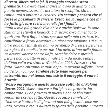
di testa, libero nei colpi. Il coraggio sarebbe stato
premiato.
Ho avuto delle chance in avvio di quinto: avrei
potuto demoralizzarmi e accettare la sconfitta. Ma ho
continuato a lottare e a crederci.
Ho sempre pensato che ci
fosse la possibilità di vincere. Credo sia la ragione che mi
ha fatto giocare così bene nelle fasi finali”.
“Rafa il mio più grande rivale? Lo è anche Djokovic, lo sono
stati anche Hewitt e Roddick. E di sicuro avrò dimenticato
qualcuno. Però Rafa è stato speciale nella mia carriera. Ha
contribuito a farmi diventare un giocatore migliore. Lui e un
altro paio di tennisti mi hanno permesso di crescere perché il
loro gioco è complicato per me. L'ho detto prima della finale:
'se dovessi vincere contro Rafa, sarebbe dolce e speciale
perché non lo batto in una finale Slam da molto tempo'.
L'ultima volta era stato a Wimbledon 2007. Adesso ce l'ho
fatta. Siamo entrambi tornati dopo un periodo difficile. Come
ho detto in campo,
sarebbe stato bello vincere per
entrambi, ma nel tennis non esiste il pareggio. A volte è
brutale”
“Posso paragonare questo successo soltanto al Roland
Garros 2009
. Volevo vincere a Parigi: ci ho provato, ho
combattuto. Ci ho provato di nuovo e non ce l'ho fatta.
Finalmente ce l'ho fatta. Questo successo è simile, sì”.
“Non so se le vittorie di giocatori non più giovani come me,
Rafa, Serena e Venus aiuterà lo spirito delle persone. Si tratta