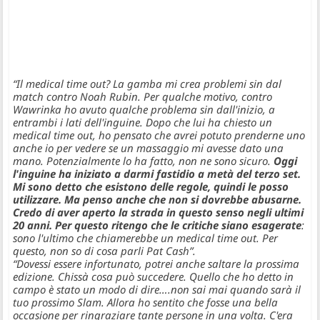
“Il medical time out? La gamba mi crea problemi sin dal
match contro Noah Rubin. Per qualche motivo, contro
Wawrinka ho avuto qualche problema sin dall'inizio, a
entrambi i lati dell'inguine. Dopo che lui ha chiesto un
medical time out, ho pensato che avrei potuto prenderne uno
anche io per vedere se un massaggio mi avesse dato una
mano. Potenzialmente lo ha fatto, non ne sono sicuro.
Oggi
l'inguine ha iniziato a darmi fastidio a metà del terzo set.
Mi sono detto che esistono delle regole, quindi le posso
utilizzare. Ma penso anche che non si dovrebbe abusarne.
Credo di aver aperto la strada in questo senso negli ultimi
20 anni. Per questo ritengo che le critiche siano esagerate
:
sono l'ultimo che chiamerebbe un medical time out. Per
questo, non so di cosa parli Pat Cash”.
“Dovessi essere infortunato, potrei anche saltare la prossima
edizione. Chissà cosa può succedere. Quello che ho detto in
campo è stato un modo di dire….non sai mai quando sarà il
tuo prossimo Slam. Allora ho sentito che fosse una bella
occasione per ringraziare tante persone in una volta. C'era