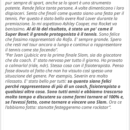
pur sempre di sport, anche se lo sport è uno strumento
potente. Rende felice tante persone. A volte dimenticano i loro
dispiaceri. Sento che finali come questa siano una festa per il
tennis. Per questo è stato bello avere Rod Laver durante la
premiazione. Io mi aspettavo Ashley Cooper, ma Rocket va
benissimo.
Al di là del risultato, è stato un po' come il
Super Bowl: il grande protagonista è il tennis
. Sono felice
che fossimo rappresentati da Rafa. E' sempre grande. Spero
che resti nel tour ancora a lungo e continui a rappresentare
il tennis come sta facendo”.
“Per Ivan Ljubicic era la prima finale Slam, sia da giocatore
che da coach. E' stato nervoso per tutto il giorno. Ho provato
a calmarlo! (ride, ndr). Stessa cosa con il fisioterapista. Penso
fosse dovuto al fatto che non ha vissuto così spesso una
situazione del genere. Per esempio, Severin era molto
rilassato. E' stato bello per tutti:
so quanto siano felici
perché rappresentano di più di un coach, fisioterapista o
qualsiasi altra cosa. Sono tutti amici e abbiamo trascorso
molto tempo a discutere su come farmi tornare al 100% e,
se l'avessi fatto, come tornare a vincere uno Slam.
Ora ce
l'abbiamo fatta: stanotte festeggeremo come rockstar”.