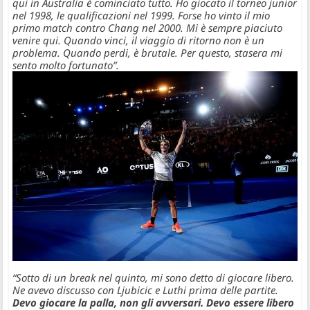
qui in Australia è cominciato tutto. Ho giocato il torneo junior
nel 1998, le qualificazioni nel 1999. Forse ho vinto il mio
primo match contro Chang nel 2000. Mi è sempre piaciuto
venire qui. Quando vinci, il viaggio di ritorno non è un
problema. Quando perdi, è brutale. Per questo, stasera mi
sento molto fortunato”.
“Sotto di un break nel quinto, mi sono detto di giocare libero.
Ne avevo discusso con Ljubicic e Luthi prima delle partite.
Devo giocare la palla, non gli avversari. Devo essere libero