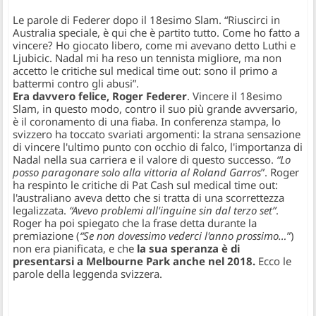
Le parole di Federer dopo il 18esimo Slam. “Riuscirci in
Australia speciale, è qui che è partito tutto. Come ho fatto a
vincere? Ho giocato libero, come mi avevano detto Luthi e
Ljubicic. Nadal mi ha reso un tennista migliore, ma non
accetto le critiche sul medical time out: sono il primo a
battermi contro gli abusi”.
Era davvero felice, Roger Federer
. Vincere il 18esimo
Slam, in questo modo, contro il suo più grande avversario,
è il coronamento di una fiaba. In conferenza stampa, lo
svizzero ha toccato svariati argomenti: la strana sensazione
di vincere l'ultimo punto con occhio di falco, l'importanza di
Nadal nella sua carriera e il valore di questo successo.
“Lo
posso paragonare solo alla vittoria al Roland Garros
”. Roger
ha respinto le critiche di Pat Cash sul medical time out:
l'australiano aveva detto che si tratta di una scorrettezza
legalizzata.
“Avevo problemi all'inguine sin dal terzo set”
.
Roger ha poi spiegato che la frase detta durante la
premiazione (
“Se non dovessimo vederci l'anno prossimo…
”)
non era pianificata, e che
la sua speranza è di
presentarsi a Melbourne Park anche nel 2018.
Ecco le
parole della leggenda svizzera.