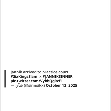
jannik arrived to practice court
#SixKingsSlam
x
#JANNIKSINNER
pic.twitter.com/VybbQgRcfL
— شآي (@sinnsikx)
October 13, 2025