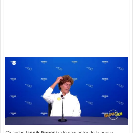
C’è anche
Jannik Sinner
tra le new entry della nuova