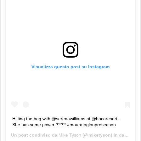
Visualizza questo post su Instagram
Hitting the bag with @serenawilliams at @bocaresort .
She has some power ???? #mouratogloupreseason
Un post condiviso da
Mike Tyson
(@miketyson) in data:
18 D