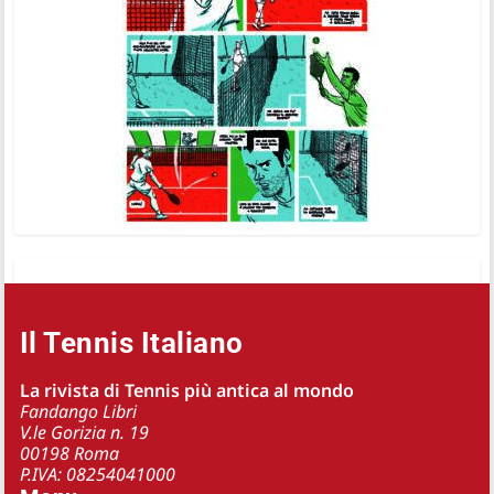
Il Tennis Italiano
La rivista di Tennis più antica al mondo
Fandango Libri
V.le Gorizia n. 19
00198 Roma
P.IVA: 08254041000